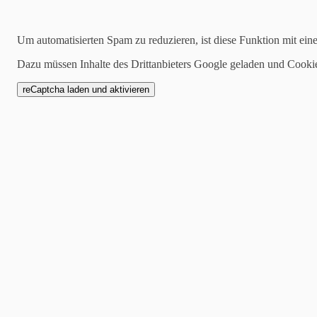
30.05.2022
Um automatisierten Spam zu reduzieren, ist diese Funktion mit ein
Sonnendruck - Streichh
Dazu müssen Inhalte des Drittanbieters Google geladen und Cooki
10.06.2022
Heute habe ich noch einmal 
euch. Diesmal gibt es sogar