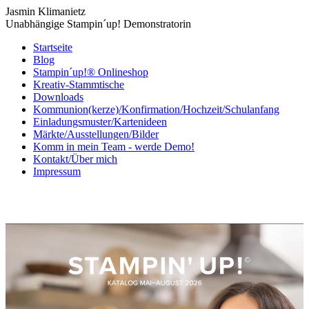
Jasmin Klimanietz
Unabhängige Stampin´up! Demonstratorin
Startseite
Blog
Stampin´up!® Onlineshop
Kreativ-Stammtische
Downloads
Kommunion(kerze)/Konfirmation/Hochzeit/Schulanfang
Einladungsmuster/Kartenideen
Märkte/Ausstellungen/Bilder
Komm in mein Team - werde Demo!
Kontakt/Über mich
Impressum