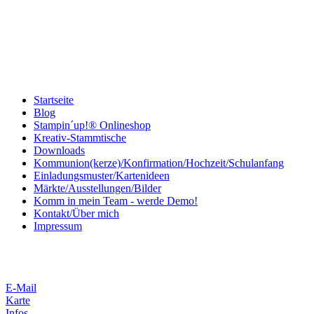
Startseite
Blog
Stampin´up!® Onlineshop
Kreativ-Stammtische
Downloads
Kommunion(kerze)/Konfirmation/Hochzeit/Schulanfang
Einladungsmuster/Kartenideen
Märkte/Ausstellungen/Bilder
Komm in mein Team - werde Demo!
Kontakt/Über mich
Impressum
E-Mail
Karte
Infos