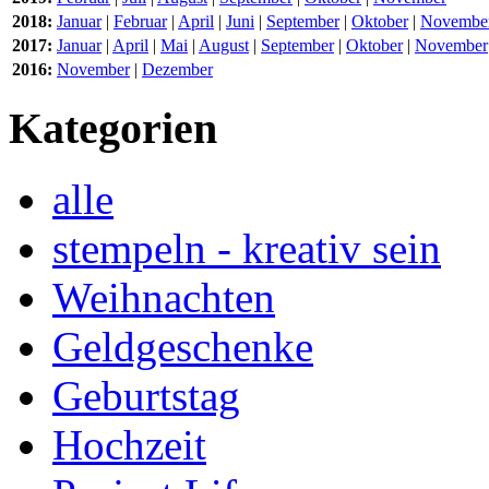
2018:
Januar
|
Februar
|
April
|
Juni
|
September
|
Oktober
|
Novembe
2017:
Januar
|
April
|
Mai
|
August
|
September
|
Oktober
|
November
2016:
November
|
Dezember
Kategorien
alle
stempeln - kreativ sein
Weihnachten
Geldgeschenke
Geburtstag
Hochzeit