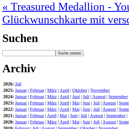
« Treasured Medallion - Y
Glückwunschkarte mit vers
Suchen
Archiv
2026:
Juli
2025:
Januar
|
Februar
|
März
|
April
|
Oktober
|
November
2024:
Januar
|
Februar
|
März
|
April
|
Juni
|
Juli
|
August
|
September
2023:
Januar
|
Februar
|
März
|
April
|
Mai
|
Juni
|
Juli
|
August
|
Sept
2022:
Januar
|
Februar
|
März
|
April
|
Mai
|
Juni
|
Juli
|
August
|
Sept
2021:
Januar
|
Februar
|
April
|
Mai
|
Juni
|
Juli
|
August
|
September
|
2020:
Januar
|
Februar
|
März
|
April
|
Mai
|
Juni
|
Juli
|
August
|
Sept
2019:
Februar
|
Juli
|
August
|
September
|
Oktober
|
November