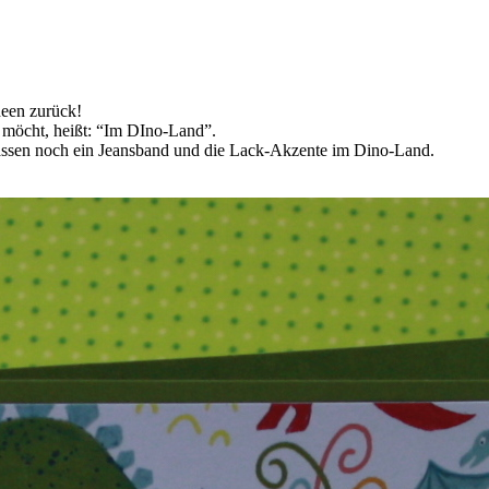
deen zurück!
n möcht, heißt: “Im DIno-Land”.
passen noch ein Jeansband und die Lack-Akzente im Dino-Land.