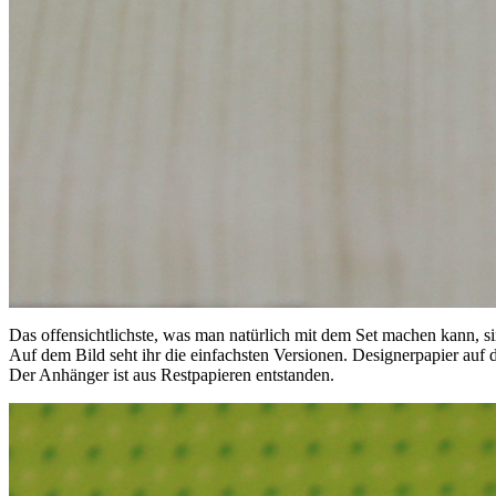
Das offensichtlichste, was man natürlich mit dem Set machen kann, si
Auf dem Bild seht ihr die einfachsten Versionen. Designerpapier auf 
Der Anhänger ist aus Restpapieren entstanden.