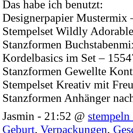
Das habe ich benutzt:
Designerpapier Mustermix 
Stempelset Wildly Adorabl
Stanzformen Buchstabenmi
Kordelbasics im Set – 155
Stanzformen Gewellte Kon
Stempelset Kreativ mit Fr
Stanzformen Anhänger nac
Jasmin - 21:52 @
stempeln 
Geburt
,
Verpackungen
,
Ges