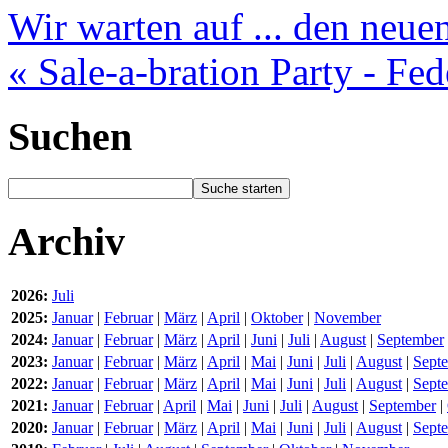
Wir warten auf ... den neue
« Sale-a-bration Party - Fed
Suchen
Archiv
2026:
Juli
2025:
Januar
|
Februar
|
März
|
April
|
Oktober
|
November
2024:
Januar
|
Februar
|
März
|
April
|
Juni
|
Juli
|
August
|
September
2023:
Januar
|
Februar
|
März
|
April
|
Mai
|
Juni
|
Juli
|
August
|
Sept
2022:
Januar
|
Februar
|
März
|
April
|
Mai
|
Juni
|
Juli
|
August
|
Sept
2021:
Januar
|
Februar
|
April
|
Mai
|
Juni
|
Juli
|
August
|
September
|
2020:
Januar
|
Februar
|
März
|
April
|
Mai
|
Juni
|
Juli
|
August
|
Sept