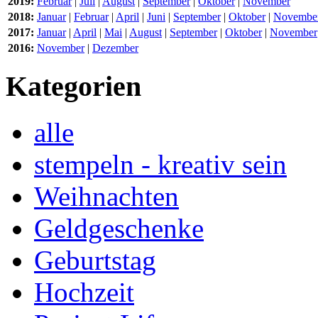
2019:
Februar
|
Juli
|
August
|
September
|
Oktober
|
November
2018:
Januar
|
Februar
|
April
|
Juni
|
September
|
Oktober
|
Novembe
2017:
Januar
|
April
|
Mai
|
August
|
September
|
Oktober
|
November
2016:
November
|
Dezember
Kategorien
alle
stempeln - kreativ sein
Weihnachten
Geldgeschenke
Geburtstag
Hochzeit