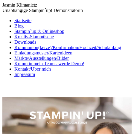
Jasmin Klimanietz
Unabhängige Stampin´up! Demonstratorin
Startseite
Blog
Stampin´up!® Onlineshop
Kreativ-Stammtische
Downloads
Kommunion(kerze)/Konfirmation/Hochzeit/Schulanfang
Einladungsmuster/Kartenideen
Märkte/Ausstellungen/Bilder
Komm in mein Team - werde Demo!
Kontakt/Über mich
Impressum