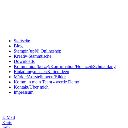
Startseite
Blog
Stampin´up!® Onlineshop
Kreativ-Stammtische
Downloads
Kommunion(kerze)/Konfirmation/Hochzeit/Schulanfang
Einladungsmuster/Kartenideen
Märkte/Ausstellungen/Bilder
Komm in mein Team - werde Demo!
Kontakt/Über mich
Impressum
E-Mail
Karte
Infos