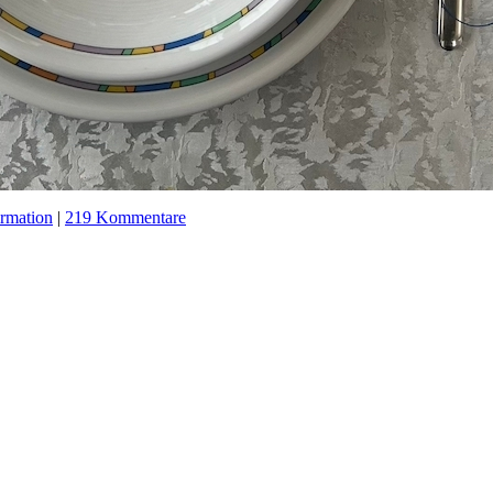
rmation
|
219 Kommentare