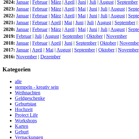
2024:
Januar
|
Februar
|
März
|
April
|
Juni
|
Juli
|
August
|
September
2023:
Januar
|
Februar
|
März
|
April
|
Mai
|
Juni
|
Juli
|
August
|
Sept
2022:
Januar
|
Februar
|
März
|
April
|
Mai
|
Juni
|
Juli
|
August
|
Sept
2021:
Januar
|
Februar
|
April
|
Mai
|
Juni
|
Juli
|
August
|
September
|
2020:
Januar
|
Februar
|
März
|
April
|
Mai
|
Juni
|
Juli
|
August
|
Sept
2019:
Februar
|
Juli
|
August
|
September
|
Oktober
|
November
2018:
Januar
|
Februar
|
April
|
Juni
|
September
|
Oktober
|
Novembe
2017:
Januar
|
April
|
Mai
|
August
|
September
|
Oktober
|
November
2016:
November
|
Dezember
Kategorien
alle
stempeln - kreativ sein
Weihnachten
Geldgeschenke
Geburtstag
Hochzeit
Project Life
Workshops
Karten
Geburt
Verpackungen