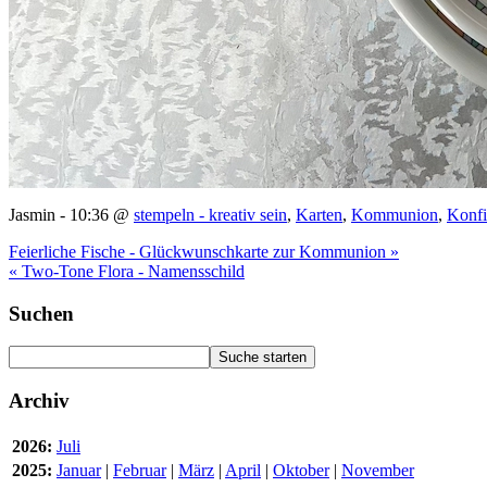
Jasmin - 10:36 @
stempeln - kreativ sein
,
Karten
,
Kommunion
,
Konfi
Feierliche Fische - Glückwunschkarte zur Kommunion »
« Two-Tone Flora - Namensschild
Suchen
Archiv
2026:
Juli
2025:
Januar
|
Februar
|
März
|
April
|
Oktober
|
November