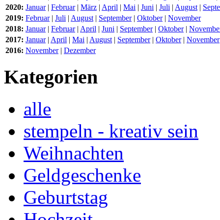
2020:
Januar
|
Februar
|
März
|
April
|
Mai
|
Juni
|
Juli
|
August
|
Sept
2019:
Februar
|
Juli
|
August
|
September
|
Oktober
|
November
2018:
Januar
|
Februar
|
April
|
Juni
|
September
|
Oktober
|
Novembe
2017:
Januar
|
April
|
Mai
|
August
|
September
|
Oktober
|
November
2016:
November
|
Dezember
Kategorien
alle
stempeln - kreativ sein
Weihnachten
Geldgeschenke
Geburtstag
Hochzeit