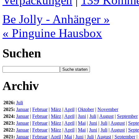
Verpackungen
|
139 Komme
Be Jolly - Anhänger »
« Pinguine Hausbox
Suchen
Archiv
2026:
Juli
2025:
Januar
|
Februar
|
März
|
April
|
Oktober
|
November
2024:
Januar
|
Februar
|
März
|
April
|
Juni
|
Juli
|
August
|
September
2023:
Januar
|
Februar
|
März
|
April
|
Mai
|
Juni
|
Juli
|
August
|
Sept
2022:
Januar
|
Februar
|
März
|
April
|
Mai
|
Juni
|
Juli
|
August
|
Sept
2021:
Januar
|
Februar
|
April
|
Mai
|
Juni
|
Juli
|
August
|
September
|