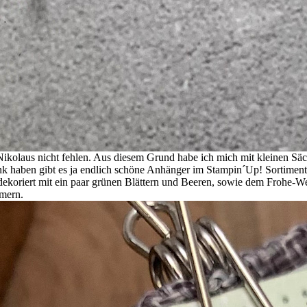
kolaus nicht fehlen. Aus diesem Grund habe ich mich mit kleinen Säckc
k haben gibt es ja endlich schöne Anhänger im Stampin´Up! Sortiment
koriert mit ein paar grünen Blättern und Beeren, sowie dem Frohe-Weih
mmern.