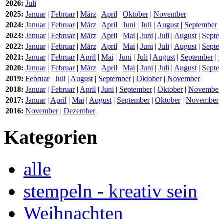
2026:
Juli
2025:
Januar
|
Februar
|
März
|
April
|
Oktober
|
November
2024:
Januar
|
Februar
|
März
|
April
|
Juni
|
Juli
|
August
|
September
2023:
Januar
|
Februar
|
März
|
April
|
Mai
|
Juni
|
Juli
|
August
|
Sept
2022:
Januar
|
Februar
|
März
|
April
|
Mai
|
Juni
|
Juli
|
August
|
Sept
2021:
Januar
|
Februar
|
April
|
Mai
|
Juni
|
Juli
|
August
|
September
|
2020:
Januar
|
Februar
|
März
|
April
|
Mai
|
Juni
|
Juli
|
August
|
Sept
2019:
Februar
|
Juli
|
August
|
September
|
Oktober
|
November
2018:
Januar
|
Februar
|
April
|
Juni
|
September
|
Oktober
|
Novembe
2017:
Januar
|
April
|
Mai
|
August
|
September
|
Oktober
|
November
2016:
November
|
Dezember
Kategorien
alle
stempeln - kreativ sein
Weihnachten