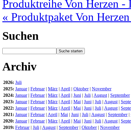
Produktreihe Von Herzen - 
« Produktpaket Von Herzen
Suchen
Archiv
2026:
Juli
2025:
Januar
|
Februar
|
März
|
April
|
Oktober
|
November
2024:
Januar
|
Februar
|
März
|
April
|
Juni
|
Juli
|
August
|
September
2023:
Januar
|
Februar
|
März
|
April
|
Mai
|
Juni
|
Juli
|
August
|
Sept
2022:
Januar
|
Februar
|
März
|
April
|
Mai
|
Juni
|
Juli
|
August
|
Sept
2021:
Januar
|
Februar
|
April
|
Mai
|
Juni
|
Juli
|
August
|
September
|
2020:
Januar
|
Februar
|
März
|
April
|
Mai
|
Juni
|
Juli
|
August
|
Sept
2019:
Februar
|
Juli
|
August
|
September
|
Oktober
|
November