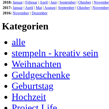
2018:
Januar
|
Februar
|
April
|
Juni
|
September
|
Oktober
|
Novembe
2017:
Januar
|
April
|
Mai
|
August
|
September
|
Oktober
|
November
2016:
November
|
Dezember
Kategorien
alle
stempeln - kreativ sein
Weihnachten
Geldgeschenke
Geburtstag
Hochzeit
Project Life