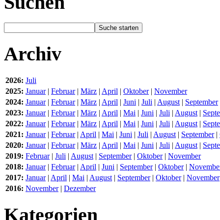
Suchen
Archiv
2026:
Juli
2025:
Januar
|
Februar
|
März
|
April
|
Oktober
|
November
2024:
Januar
|
Februar
|
März
|
April
|
Juni
|
Juli
|
August
|
September
2023:
Januar
|
Februar
|
März
|
April
|
Mai
|
Juni
|
Juli
|
August
|
Sept
2022:
Januar
|
Februar
|
März
|
April
|
Mai
|
Juni
|
Juli
|
August
|
Sept
2021:
Januar
|
Februar
|
April
|
Mai
|
Juni
|
Juli
|
August
|
September
|
2020:
Januar
|
Februar
|
März
|
April
|
Mai
|
Juni
|
Juli
|
August
|
Sept
2019:
Februar
|
Juli
|
August
|
September
|
Oktober
|
November
2018:
Januar
|
Februar
|
April
|
Juni
|
September
|
Oktober
|
Novembe
2017:
Januar
|
April
|
Mai
|
August
|
September
|
Oktober
|
November
2016:
November
|
Dezember
Kategorien