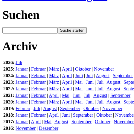
Suchen
Archiv
2026:
Juli
2025:
Januar
|
Februar
|
März
|
April
|
Oktober
|
November
2024:
Januar
|
Februar
|
März
|
April
|
Juni
|
Juli
|
August
|
September
2023:
Januar
|
Februar
|
März
|
April
|
Mai
|
Juni
|
Juli
|
August
|
Sept
2022:
Januar
|
Februar
|
März
|
April
|
Mai
|
Juni
|
Juli
|
August
|
Sept
2021:
Januar
|
Februar
|
April
|
Mai
|
Juni
|
Juli
|
August
|
September
|
2020:
Januar
|
Februar
|
März
|
April
|
Mai
|
Juni
|
Juli
|
August
|
Sept
2019:
Februar
|
Juli
|
August
|
September
|
Oktober
|
November
2018:
Januar
|
Februar
|
April
|
Juni
|
September
|
Oktober
|
Novembe
2017:
Januar
|
April
|
Mai
|
August
|
September
|
Oktober
|
November
2016:
November
|
Dezember